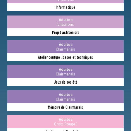
Informatique
Adultes
Châtillons
Projet acti’seniors
Adultes
Clairmarais
Atelier couture : bases et techniques
Adultes
Clairmarais
Jeux de société
Adultes
Clairmarais
Mémoire de Clairmarais
Adultes
Croix-Rouge 1