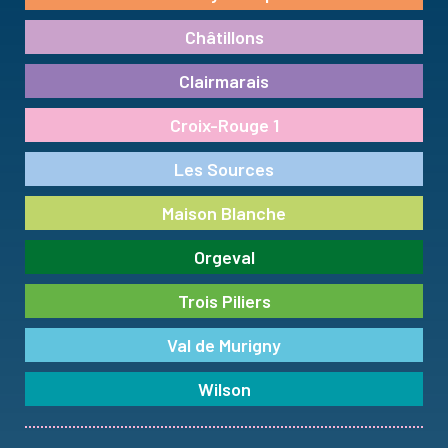
Châtillons
Clairmarais
Croix-Rouge 1
Les Sources
Maison Blanche
Orgeval
Trois Piliers
Val de Murigny
Wilson