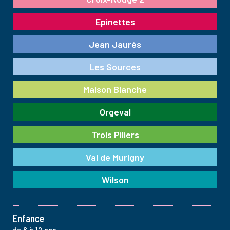
Epinettes
Jean Jaurès
Les Sources
Maison Blanche
Orgeval
Trois Piliers
Val de Murigny
Wilson
Enfance
de 6 à 12 ans