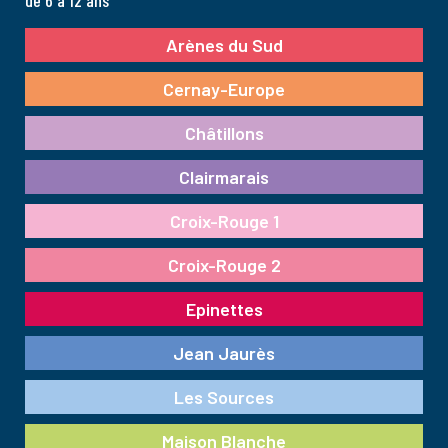
Arènes du Sud
Cernay-Europe
Châtillons
Clairmarais
Croix-Rouge 1
Croix-Rouge 2
Epinettes
Jean Jaurès
Les Sources
Maison Blanche