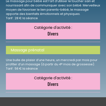
Le massage pour bébé est l’art d’utiliser le toucher sain et
nourrissant afin de communiquer avec son bébé. Merveilleux
moyen de favoriser le lien parents-bébé, le massage
apporte des bienfaits émotionnels et physiques.
Tarif : 28 € la séance
Catégorie d'activité :
Divers
Massage prénatal
Une bulle de plaisir d’une heure, un mercredi par mois pour
e
profiter d’un massage (à partir du 4
mois de grossesse).
Tarif : 56 € la séance
Catégorie d'activité :
Divers