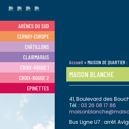
ARÈNES DU SUD
CERNAY-EUROPE
CHÂTILLONS
CLAIRMARAIS
Accueil
> MAISON DE QUARTIER :
CROIX-ROUGE 1
MAISON BLANCHE
CROIX-ROUGE 2
EPINETTES
41, Boulevard des Bouc
Tél. :
03 26 08 17 86
maisonblanche@maison
Bus Ligne U7 : arrêt Avi