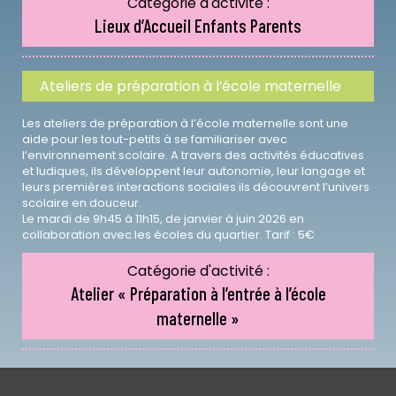
Catégorie d'activité :
Lieux d’Accueil Enfants Parents
Ateliers de préparation à l’école maternelle
Les ateliers de préparation à l’école maternelle sont une
aide pour les tout-petits à se familiariser avec
l’environnement scolaire. A travers des activités éducatives
et ludiques, ils développent leur autonomie, leur langage et
leurs premières interactions sociales ils découvrent l’univers
scolaire en douceur.
Le mardi de 9h45 à 11h15, de janvier à juin 2026 en
collaboration avec les écoles du quartier. Tarif : 5€
Catégorie d'activité :
Atelier « Préparation à l’entrée à l’école
maternelle »