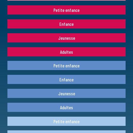
Petite enfance
Enfance
Jeunesse
Adultes
Petite enfance
Enfance
Jeunesse
Adultes
Petite enfance