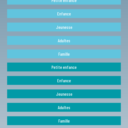
Petite enfance
Enfance
Jeunesse
Adultes
Famille
Petite enfance
Enfance
Jeunesse
Adultes
Famille