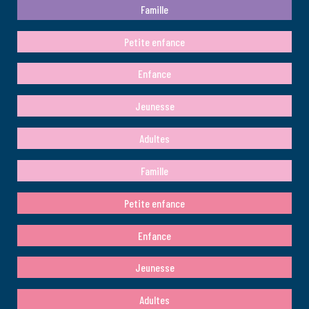
Famille
Petite enfance
Enfance
Jeunesse
Adultes
Famille
Petite enfance
Enfance
Jeunesse
Adultes