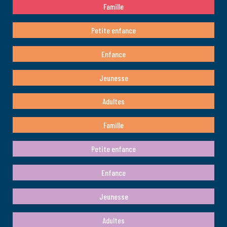
Famille
Petite enfance
Enfance
Jeunesse
Adultes
Famille
Petite enfance
Enfance
Jeunesse
Adultes