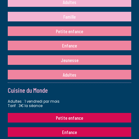
Adultes
Famille
Petite enfance
Enfance
Jeunesse
Adultes
Cuisine du Monde
Adultes : 1 vendredi par mois
Tarif : 3€ la séance
Petite enfance
Enfance