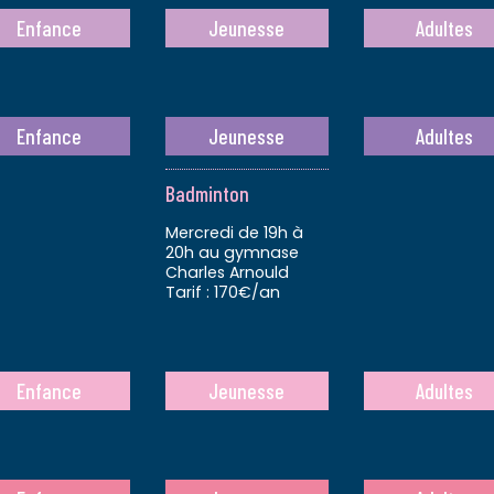
Enfance
Jeunesse
Adultes
Enfance
Jeunesse
Adultes
Badminton
Mercredi de 19h à
20h au gymnase
Charles Arnould
Tarif : 170€/an
Enfance
Jeunesse
Adultes